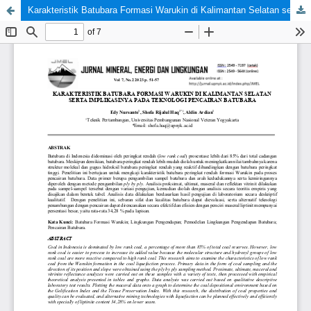
Karakteristik Batubara Formasi Warukin di Kalimantan Selatan serta Implikasinya pada Teknologi Pencairan Batubara