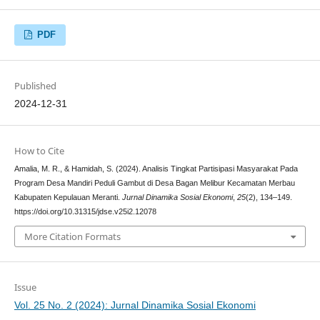
PDF
Published
2024-12-31
How to Cite
Amalia, M. R., & Hamidah, S. (2024). Analisis Tingkat Partisipasi Masyarakat Pada
Program Desa Mandiri Peduli Gambut di Desa Bagan Melibur Kecamatan Merbau
Kabupaten Kepulauan Meranti.
Jurnal Dinamika Sosial Ekonomi
,
25
(2), 134–149.
https://doi.org/10.31315/jdse.v25i2.12078
More Citation Formats
Issue
Vol. 25 No. 2 (2024): Jurnal Dinamika Sosial Ekonomi