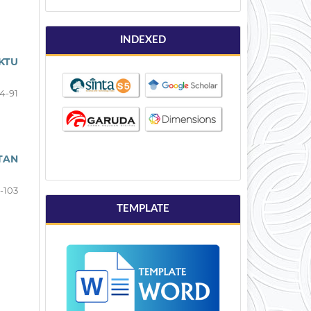
INDEXED
KTU
4-91
TAN
-103
TEMPLATE