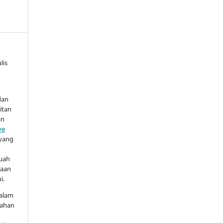
lis
dan
itan
an
ve
yang
buah
jaan
i.
dalam
bahan