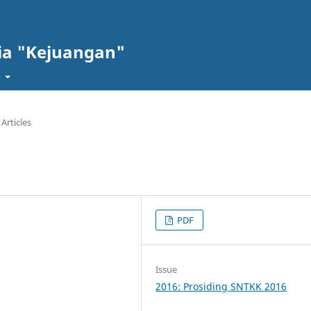
ia "Kejuangan"
t
Articles
PDF
Issue
2016: Prosiding SNTKK 2016