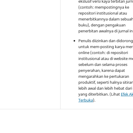
ekslusif versi kaya terbitan jurn
(contoh: mempostingnya ke
repositori institusional atau
menerbitkannya dalam sebua
buku), dengan pengakuan
penerbitan awalnya di jurnal ini
Penulis diizinkan dan didoron
untuk mem-posting karya mer
online (contoh: di repositori
institusional atau di website m
sebelum dan selama proses
penyerahan, karena dapat
mengarahkan ke pertukaran
produktif, seperti halnya sitir
lebih awal dan lebih hebat dari
yang diterbitkan. (Lihat
Efek A
Terbuka
).