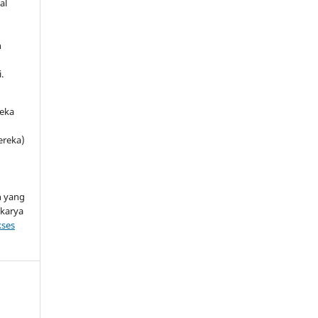
al
h
.
g
eka
ereka)
an yang
 karya
kses