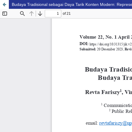
Budaya Tradisional sebagai Daya Tarik Konten Modern: Repres