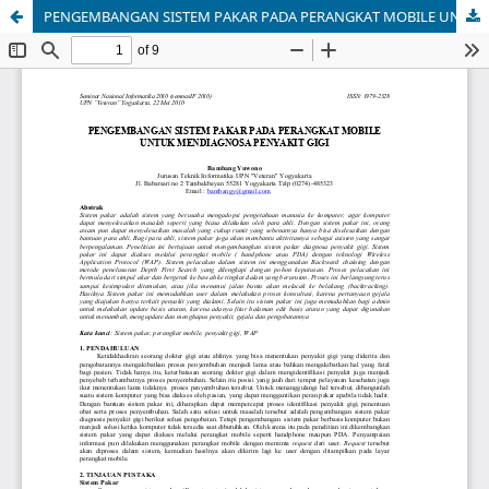
PENGEMBANGAN SISTEM PAKAR PADA PERANGKAT MOBILE UNTUK MENDIAGNOSA PENYAKIT GIGI