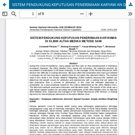
SISTEM PENDUKUNG KEPUTUSAN PENERIMAAN KARYAW AN DI KLINIK ALTHA MEDIKA METODE SAW