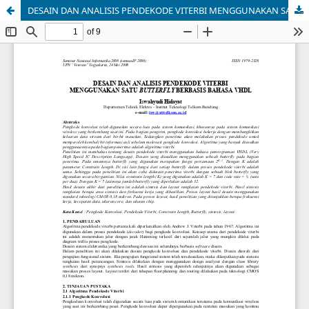
DESAIN DAN ANALISIS PENDEKODE VITERBI MENGGUNAKAN SATU BUTTERFLY BERBASIS BAHASA VHDL