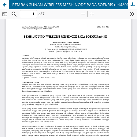
PEMBANGUNAN WIRELESS MESH NODE PADA SOEKRIS net4801