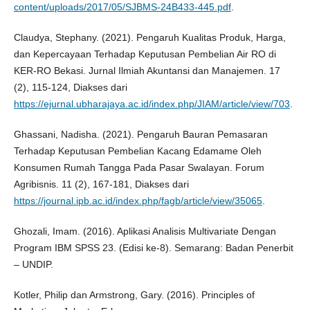
content/uploads/2017/05/SJBMS-24B433-445.pdf
.
Claudya, Stephany. (2021). Pengaruh Kualitas Produk, Harga,
dan Kepercayaan Terhadap Keputusan Pembelian Air RO di
KER-RO Bekasi. Jurnal Ilmiah Akuntansi dan Manajemen. 17
(2), 115-124, Diakses dari
https://ejurnal.ubharajaya.ac.id/index.php/JIAM/article/view/703
.
Ghassani, Nadisha. (2021). Pengaruh Bauran Pemasaran
Terhadap Keputusan Pembelian Kacang Edamame Oleh
Konsumen Rumah Tangga Pada Pasar Swalayan. Forum
Agribisnis. 11 (2), 167-181, Diakses dari
https://journal.ipb.ac.id/index.php/fagb/article/view/35065
.
Ghozali, Imam. (2016). Aplikasi Analisis Multivariate Dengan
Program IBM SPSS 23. (Edisi ke-8). Semarang: Badan Penerbit
– UNDIP.
Kotler, Philip dan Armstrong, Gary. (2016). Principles of