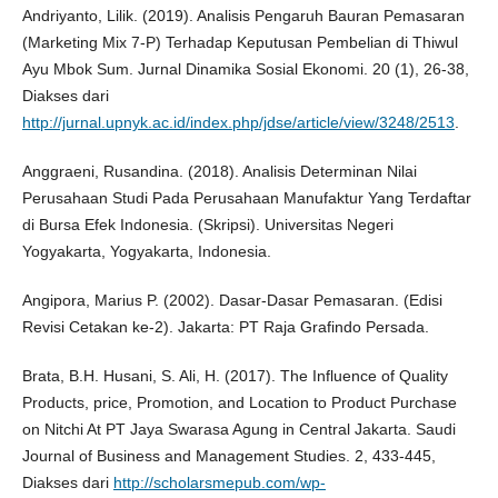
Andriyanto, Lilik. (2019). Analisis Pengaruh Bauran Pemasaran
(Marketing Mix 7-P) Terhadap Keputusan Pembelian di Thiwul
Ayu Mbok Sum. Jurnal Dinamika Sosial Ekonomi. 20 (1), 26-38,
Diakses dari
http://jurnal.upnyk.ac.id/index.php/jdse/article/view/3248/2513
.
Anggraeni, Rusandina. (2018). Analisis Determinan Nilai
Perusahaan Studi Pada Perusahaan Manufaktur Yang Terdaftar
di Bursa Efek Indonesia. (Skripsi). Universitas Negeri
Yogyakarta, Yogyakarta, Indonesia.
Angipora, Marius P. (2002). Dasar-Dasar Pemasaran. (Edisi
Revisi Cetakan ke-2). Jakarta: PT Raja Grafindo Persada.
Brata, B.H. Husani, S. Ali, H. (2017). The Influence of Quality
Products, price, Promotion, and Location to Product Purchase
on Nitchi At PT Jaya Swarasa Agung in Central Jakarta. Saudi
Journal of Business and Management Studies. 2, 433-445,
Diakses dari
http://scholarsmepub.com/wp-