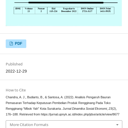
PDF
Published
2022-12-29
How to Cite
Chandra, A. J., Budiarto, B., & Santosa, A. (2022). Analisis Pengaruh Bauran
Pemasaran Terhadap Keputusan Pembelian Produk Rengginang Pada Toko
Rengginang “Mbok Yah” Kota Surakarta.
Jurnal Dinamika Sosial Ekonomi
,
23
(2),
176–188. Retrieved from https://jurnal.upnyk.ac.id/index.php/jdse/article/view/8677
More Citation Formats