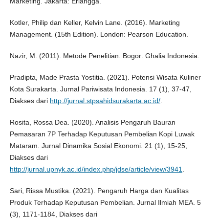
Marketing. Jakarta: Erlangga.
Kotler, Philip dan Keller, Kelvin Lane. (2016). Marketing
Management. (15th Edition). London: Pearson Education.
Nazir, M. (2011). Metode Penelitian. Bogor: Ghalia Indonesia.
Pradipta, Made Prasta Yostitia. (2021). Potensi Wisata Kuliner
Kota Surakarta. Jurnal Pariwisata Indonesia. 17 (1), 37-47,
Diakses dari
http://jurnal.stpsahidsurakarta.ac.id/
.
Rosita, Rossa Dea. (2020). Analisis Pengaruh Bauran
Pemasaran 7P Terhadap Keputusan Pembelian Kopi Luwak
Mataram. Jurnal Dinamika Sosial Ekonomi. 21 (1), 15-25,
Diakses dari
http://jurnal.upnyk.ac.id/index.php/jdse/article/view/3941
.
Sari, Rissa Mustika. (2021). Pengaruh Harga dan Kualitas
Produk Terhadap Keputusan Pembelian. Jurnal Ilmiah MEA. 5
(3), 1171-1184, Diakses dari