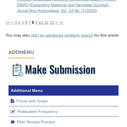
EMAS (Expanding Maternal and Neonatal Survival)
,
Jurnal Ilmu Komunikasi: Vol. 14 No. 3 (2016)
<<
<
3
4
5
6
7
8
9
10
11
12
>
>>
You may also
start an advanced similarity search
for this article.
ADDMENU
Additional Menu
Focus and Scope
Publication Frequency
Peer Review Process