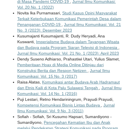
di Masa Pandemi COVID-19
,
Jurnal Ilmu Komunikasi:
Vol. 20 No. 1 (2022)
Novita Ika Purnamasari,
Studi Kasus Opini Masyarakat
Terkait Keterbukaan Komunikasi Pemerintah Desa dalam
Penanganan COVID-19
,
Jurnal Ilmu Komunikasi: Vol. 21
No. 3 (2023): Desember 2023
Kusumajanti Kusumajanti, R. Dudy Heryadi, Ana
Kuswanti,
Imperialisme Budaya dalam Tayangan Wisata
dan Budaya pada Program Siaran Televisi di Indonesia
,
Jurnal Ilmu Komunikasi: Vol. 21 No. 1 (2023): April 2023
Dendy Suseno Adhiarso, Prahastiwi Utari, Yulius Slamet,
Pemberitaan Hoax di Media Online Ditinjau dari
Konstruksi Berita dan Respon Netizen
,
Jurnal Ilmu
Komunikasi: Vol. 15 No. 3 (2017)
Raisa Alatas,
Komunikasi antar Budaya Arab Hadramaut
dan Etnis Kaili di Kota Palu Sulawesi Tengah
,
Jurnal Ilmu
Komunikasi: Vol. 14 No. 1 (2016)
Puji Lestari, Retno Hendariningrum, Prayudi Prayudi,
Kompetensi Komunikasi Bisnis Lintas Budaya
,
Jurnal
Ilmu Komunikasi: Vol. 9 No. 3 (2011)
Sofiah - Sofiah, Sri Kusumo Hapsari, Sumardiyono -
Sumardiyono,
Pencegahan Kematian Ibu dan Anak
melalui Pendekatan Strategi Komunikasi pada Program