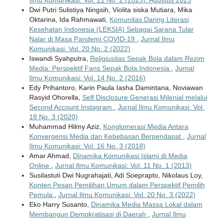
Dwi Putri Sulistiya Ningsih, Violita siska Mutiara, Mika
Oktarina, Ida Rahmawati,
Komunitas Daring Literasi
Kesehatan Indonesia (LEKSIA) Sebagai Sarana Tular
Nalar di Masa Pandemi COVID-19
,
Jurnal Ilmu
Komunikasi: Vol. 20 No. 2 (2022)
Iswandi Syahputra,
Religiusitas Sepak Bola dalam Rezim
Media: Perspektif Fans Sepak Bola Indonesia
,
Jurnal
Ilmu Komunikasi: Vol. 14 No. 2 (2016)
Edy Prihantoro, Karin Paula Iasha Damintana, Noviawan
Rasyid Ohorella,
Self Disclosure Generasi Milenial melalui
Second Account Instagram
,
Jurnal Ilmu Komunikasi: Vol.
18 No. 3 (2020)
Muhammad Hilmy Aziz,
Konglomerasi Media Antara
Konvergensi Media dan Kebebasan Berpendapat
,
Jurnal
Ilmu Komunikasi: Vol. 16 No. 3 (2018)
Amar Ahmad,
Dinamika Komunikasi Islami di Media
Online
,
Jurnal Ilmu Komunikasi: Vol. 11 No. 1 (2013)
Susilastuti Dwi Nugrahajati, Adi Soeprapto, Nikolaus Loy,
Konten Pesan Pemilihan Umum dalam Perspektif Pemilih
Pemula
,
Jurnal Ilmu Komunikasi: Vol. 20 No. 3 (2022)
Eko Harry Susanto,
Dinamika Media Massa Lokal dalam
Membangun Demokratisasi di Daerah
,
Jurnal Ilmu