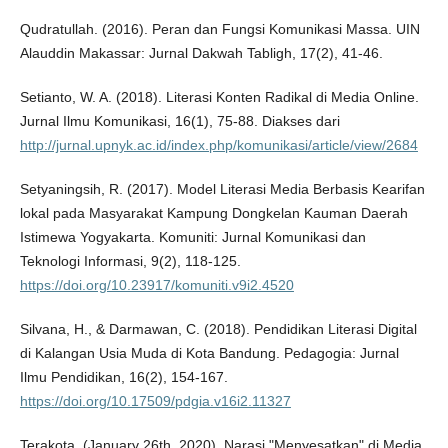
Qudratullah. (2016). Peran dan Fungsi Komunikasi Massa. UIN
Alauddin Makassar: Jurnal Dakwah Tabligh, 17(2), 41-46.
Setianto, W. A. (2018). Literasi Konten Radikal di Media Online.
Jurnal Ilmu Komunikasi, 16(1), 75-88. Diakses dari
http://jurnal.upnyk.ac.id/index.php/komunikasi/article/view/2684
Setyaningsih, R. (2017). Model Literasi Media Berbasis Kearifan
lokal pada Masyarakat Kampung Dongkelan Kauman Daerah
Istimewa Yogyakarta. Komuniti: Jurnal Komunikasi dan
Teknologi Informasi, 9(2), 118-125.
https://doi.org/10.23917/komuniti.v9i2.4520
Silvana, H., & Darmawan, C. (2018). Pendidikan Literasi Digital
di Kalangan Usia Muda di Kota Bandung. Pedagogia: Jurnal
Ilmu Pendidikan, 16(2), 154-167.
https://doi.org/10.17509/pdgia.v16i2.11327
Terakota. (January 26th, 2020). Narasi "Menyesatkan" di Media