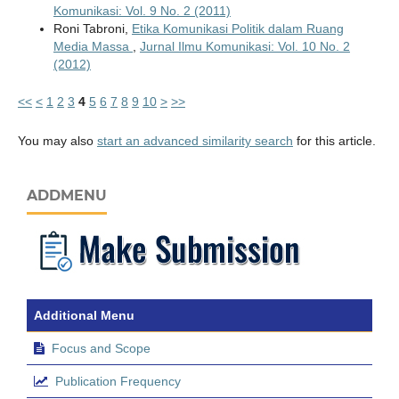
Komunikasi: Vol. 9 No. 2 (2011)
Roni Tabroni,
Etika Komunikasi Politik dalam Ruang
Media Massa
,
Jurnal Ilmu Komunikasi: Vol. 10 No. 2
(2012)
<<
<
1
2
3
4
5
6
7
8
9
10
>
>>
You may also
start an advanced similarity search
for this article.
ADDMENU
Additional Menu
Focus and Scope
Publication Frequency