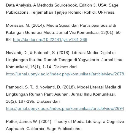
Data Analysis, A Methods Sourcebook, Edition 3. USA: Sage
Publications. Terjemahan Tjetjep Rohindi Rohidi, UI-Press.
Morissan, M. (2014). Media Sosial dan Partisipasi Sosial di
Kalangan Generasi Muda. Jurnal Visi Komunikasi, 13(01), 50-
68.
http://dx.doi.org/10.22441/jvk.v13i1.366
Novianti, D., & Fatonah, S. (2018). Literasi Media Digital di
Lingkungan Ibu-Ibu Rumah Tangga di Yogyakarta. Jurnal Ilmu
Komunikasi, 16(1), 1-14. Diakses dari
http://jurnal.upnyk.ac.id/index.php/komunikasi/article/view/2678
Pambudi, S. T., & Novianti, D. (2018). Model Literasi Media di
Lingkungan Rumah Panti Asuhan. Jurnal Ilmu Komunikasi,
16(2), 187-196. Diakses dari
http://jurnal.upnyk.ac.id/index.php/komunikasi/article/view/2694
Potter, James W. (2004). Theory of Media Literacy: a Cognitive
Approach. California: Sage Publications.