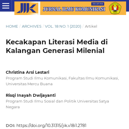
HOME
/
ARCHIVES
/
VOL. 18 NO. 1 (2020)
/
Artikel
Kecakapan Literasi Media di
Kalangan Generasi Milenial
Christina Arsi Lestari
Program Studi Ilmu Komunikasi, Fakultas Ilmu Komunikasi,
Universitas Mercu Buana
Risqi Inayah Dwijayanti
Program Studi Ilmu Sosial dan Politik Universitas Satya
Negara
DOI:
https://doi.org/10.31315/jik.v18i1.2781