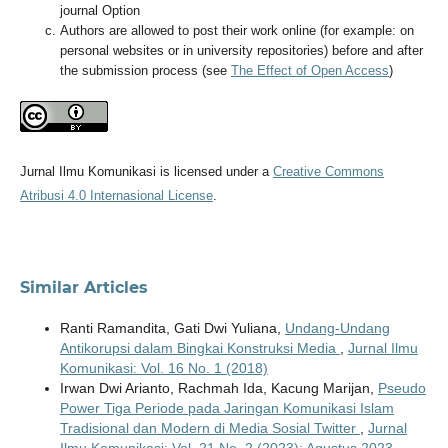
journal Option
Authors are allowed to post their work online (for example: on
personal websites or in university repositories) before and after
the submission process (see
The Effect of Open Access
)
Jurnal Ilmu Komunikasi is licensed under a
Creative Commons
Atribusi 4.0 Internasional License
.
Similar Articles
Ranti Ramandita, Gati Dwi Yuliana,
Undang-Undang
Antikorupsi dalam Bingkai Konstruksi Media
,
Jurnal Ilmu
Komunikasi: Vol. 16 No. 1 (2018)
Irwan Dwi Arianto, Rachmah Ida, Kacung Marijan,
Pseudo
Power Tiga Periode pada Jaringan Komunikasi Islam
Tradisional dan Modern di Media Sosial Twitter
,
Jurnal
Ilmu Komunikasi: Vol. 21 No. 2 (2023): Agustus 2023