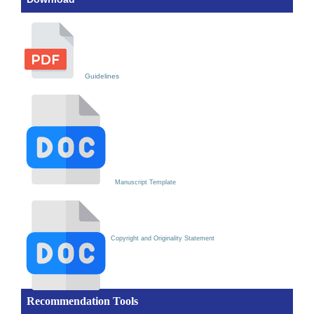
Guidelines
Manuscript Template
Copyright and Originality Statement
Recommendation Tools