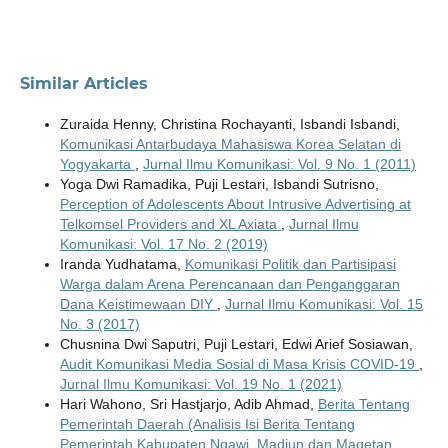
Similar Articles
Zuraida Henny, Christina Rochayanti, Isbandi Isbandi,
Komunikasi Antarbudaya Mahasiswa Korea Selatan di
Yogyakarta
,
Jurnal Ilmu Komunikasi: Vol. 9 No. 1 (2011)
Yoga Dwi Ramadika, Puji Lestari, Isbandi Sutrisno,
Perception of Adolescents About Intrusive Advertising at
Telkomsel Providers and XL Axiata
,
Jurnal Ilmu
Komunikasi: Vol. 17 No. 2 (2019)
Iranda Yudhatama,
Komunikasi Politik dan Partisipasi
Warga dalam Arena Perencanaan dan Penganggaran
Dana Keistimewaan DIY
,
Jurnal Ilmu Komunikasi: Vol. 15
No. 3 (2017)
Chusnina Dwi Saputri, Puji Lestari, Edwi Arief Sosiawan,
Audit Komunikasi Media Sosial di Masa Krisis COVID-19
,
Jurnal Ilmu Komunikasi: Vol. 19 No. 1 (2021)
Hari Wahono, Sri Hastjarjo, Adib Ahmad,
Berita Tentang
Pemerintah Daerah (Analisis Isi Berita Tentang
Pemerintah Kabupaten Ngawi, Madiun dan Magetan
,