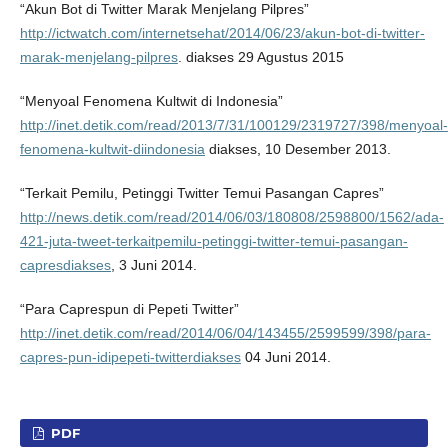
“Akun Bot di Twitter Marak Menjelang Pilpres”
http://ictwatch.com/internetsehat/2014/06/23/akun-bot-di-twitter-
marak-menjelang-pilpres
. diakses 29 Agustus 2015
“Menyoal Fenomena Kultwit di Indonesia”
http://inet.detik.com/read/2013/7/31/100129/2319727/398/menyoal-
fenomena-kultwit-diindonesia
diakses, 10 Desember 2013.
“Terkait Pemilu, Petinggi Twitter Temui Pasangan Capres”
http://news.detik.com/read/2014/06/03/180808/2598800/1562/ada-
421-juta-tweet-terkaitpemilu-petinggi-twitter-temui-pasangan-
capresdiakses
, 3 Juni 2014.
“Para Caprespun di Pepeti Twitter”
http://inet.detik.com/read/2014/06/04/143455/2599599/398/para-
capres-pun-idipepeti-twitterdiakses
04 Juni 2014.
PDF