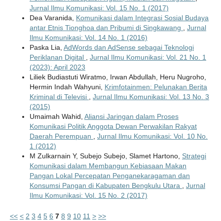
Jurnal Ilmu Komunikasi: Vol. 15 No. 1 (2017)
Dea Varanida,
Komunikasi dalam Integrasi Sosial Budaya
antar Etnis Tionghoa dan Pribumi di Singkawang
,
Jurnal
Ilmu Komunikasi: Vol. 14 No. 1 (2016)
Paska Lia,
AdWords dan AdSense sebagai Teknologi
Periklanan Digital
,
Jurnal Ilmu Komunikasi: Vol. 21 No. 1
(2023): April 2023
Liliek Budiastuti Wiratmo, Irwan Abdullah, Heru Nugroho,
Hermin Indah Wahyuni,
Krimfotainmen: Pelunakan Berita
Kriminal di Televisi
,
Jurnal Ilmu Komunikasi: Vol. 13 No. 3
(2015)
Umaimah Wahid,
Aliansi Jaringan dalam Proses
Komunikasi Politik Anggota Dewan Perwakilan Rakyat
Daerah Perempuan
,
Jurnal Ilmu Komunikasi: Vol. 10 No.
1 (2012)
M Zulkarnain Y, Subejo Subejo, Slamet Hartono,
Strategi
Komunikasi dalam Membangun Kebiasaan Makan
Pangan Lokal Percepatan Penganekaragaman dan
Konsumsi Pangan di Kabupaten Bengkulu Utara
,
Jurnal
Ilmu Komunikasi: Vol. 15 No. 2 (2017)
<<
<
2
3
4
5
6
7
8
9
10
11
>
>>