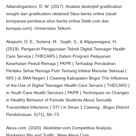
Adiandirgantoro, D. W. (2017). Analisis deskriptif gratification
sought dan gratification obtained Situs berita online (studi
komparasi pembaca situs berita online Detik.com dan
kompas.com). Universitas Telkom.
Akaputri, D. E., Sutisna, M., Sugih, S., & Wijayanegara, H.
(2019). Pengaruh Penggunaan Teknik Digital Teenager Health
Care Service ( THECARS ) Dalam Program Pelayanan
Kesehatan Peduli Remaja ( PKPR ) Terhadap Perubahan
Perilaku Sehat Remaja Putri Tentang Infeksi Menular Seksual (
IMS ) di SMA Negeri 1 Ciseeng Kabupaten Bogor The Influence
of the Use of Digital Teenager Health Care Service ( THECARS )
in Youth Care Health Services ( PKPR ) Techniques on Changes
in Healthy Behavior of Female Students About Sexually
Transmitted Infections ( STI ) in Sman 1 Ciseeng , Bogor District
Pendahuluan. 5(71), 66–73.
Alexa.com. (2020). Alodokter.com Competitive Analysis,
Marketing Mix and Traffic. Www.Alexa.Com.