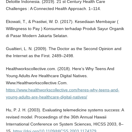
Deloitte Indonesia. (2019). 21 st Century Health Care
Challenges : A Connected Health Approach. 1–114.
Ekowati, T., & Prastiwi, W. D. (2017). Kesediaan Membayar (
Willingness to Pay ) Konsumen terhadap Produk Sayur Organik
di Pasar Modern Jakarta Selatan.
Gualtieri, L. N. (2009). The Doctor as the Second Opinion and
the Internet as the First. 2489–2498.
Healthworkscollective.com. (2018). Here’s Why Teens And
Young Adults Are Healthcare Digital Natives.
Www.Healthworkscollective.Com.
https://www.healthworkscollective.com/heres-why-teens-and-
young-adults-are-healthcare-digital-natives/
Hu, P. J. H. (2003). Evaluating telemedicine systems success: A
revised model. Proceedings of the 36th Annual Hawaii
International Conference on System Sciences, HICSS 2003, 8–
15.
https://doi.org/10.1109/HICSS.2003.1174379