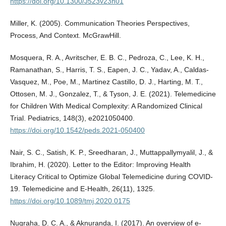
https://doi.org/10.1300/J523v23n01
Miller, K. (2005). Communication Theories Perspectives,
Process, And Context. McGrawHill.
Mosquera, R. A., Avritscher, E. B. C., Pedroza, C., Lee, K. H.,
Ramanathan, S., Harris, T. S., Eapen, J. C., Yadav, A., Caldas-
Vasquez, M., Poe, M., Martinez Castillo, D. J., Harting, M. T.,
Ottosen, M. J., Gonzalez, T., & Tyson, J. E. (2021). Telemedicine
for Children With Medical Complexity: A Randomized Clinical
Trial. Pediatrics, 148(3), e2021050400.
https://doi.org/10.1542/peds.2021-050400
Nair, S. C., Satish, K. P., Sreedharan, J., Muttappallymyalil, J., &
Ibrahim, H. (2020). Letter to the Editor: Improving Health
Literacy Critical to Optimize Global Telemedicine during COVID-
19. Telemedicine and E-Health, 26(11), 1325.
https://doi.org/10.1089/tmj.2020.0175
Nugraha, D. C. A., & Aknuranda, I. (2017). An overview of e-