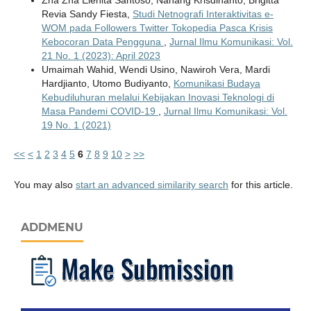
Zha Zha Elenita Santoso, Nanang Krisdinanto, Brigitta
Revia Sandy Fiesta,
Studi Netnografi Interaktivitas e-
WOM pada Followers Twitter Tokopedia Pasca Krisis
Kebocoran Data Pengguna
,
Jurnal Ilmu Komunikasi: Vol.
21 No. 1 (2023): April 2023
Umaimah Wahid, Wendi Usino, Nawiroh Vera, Mardi
Hardjianto, Utomo Budiyanto,
Komunikasi Budaya
Kebudiluhuran melalui Kebijakan Inovasi Teknologi di
Masa Pandemi COVID-19
,
Jurnal Ilmu Komunikasi: Vol.
19 No. 1 (2021)
<<
<
1
2
3
4
5
6
7
8
9
10
>
>>
You may also
start an advanced similarity search
for this article.
ADDMENU