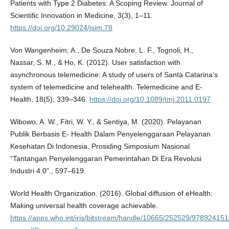
Patients with Type 2 Diabetes: A Scoping Review. Journal of
Scientific Innovation in Medicine, 3(3), 1–11.
https://doi.org/10.29024/jsim.78
Von Wangenheim, A., De Souza Nobre, L. F., Tognoli, H.,
Nassar, S. M., & Ho, K. (2012). User satisfaction with
asynchronous telemedicine: A study of users of Santa Catarina’s
system of telemedicine and telehealth. Telemedicine and E-
Health, 18(5), 339–346.
https://doi.org/10.1089/tmj.2011.0197
Wibowo, A. W., Fitri, W. Y., & Sentiya, M. (2020). Pelayanan
Publik Berbasis E- Health Dalam Penyelenggaraan Pelayanan
Kesehatan Di Indonesia. Prosiding Simposium Nasional
“Tantangan Penyelenggaran Pemerintahan Di Era Revolusi
Industri 4.0"., 597–619.
World Health Organization. (2016). Global diffusion of eHealth:
Making universal health coverage achievable.
https://apps.who.int/iris/bitstream/handle/10665/252529/97892415