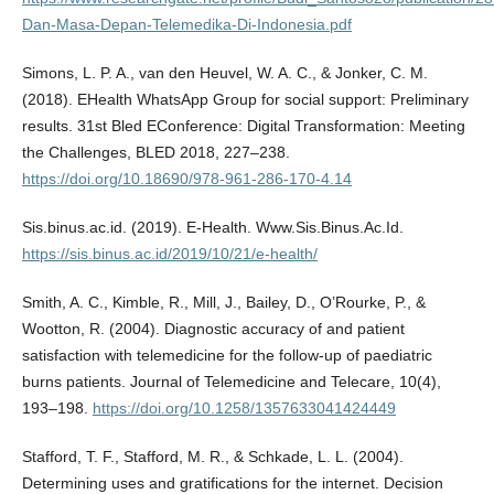
Dan-Masa-Depan-Telemedika-Di-Indonesia.pdf
Simons, L. P. A., van den Heuvel, W. A. C., & Jonker, C. M.
(2018). EHealth WhatsApp Group for social support: Preliminary
results. 31st Bled EConference: Digital Transformation: Meeting
the Challenges, BLED 2018, 227–238.
https://doi.org/10.18690/978-961-286-170-4.14
Sis.binus.ac.id. (2019). E-Health. Www.Sis.Binus.Ac.Id.
https://sis.binus.ac.id/2019/10/21/e-health/
Smith, A. C., Kimble, R., Mill, J., Bailey, D., O’Rourke, P., &
Wootton, R. (2004). Diagnostic accuracy of and patient
satisfaction with telemedicine for the follow-up of paediatric
burns patients. Journal of Telemedicine and Telecare, 10(4),
193–198.
https://doi.org/10.1258/1357633041424449
Stafford, T. F., Stafford, M. R., & Schkade, L. L. (2004).
Determining uses and gratifications for the internet. Decision