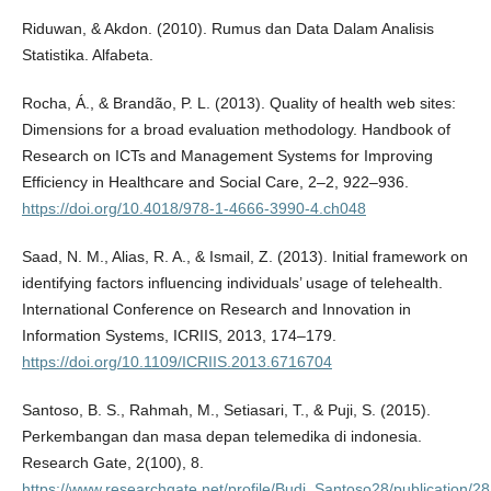
Riduwan, & Akdon. (2010). Rumus dan Data Dalam Analisis
Statistika. Alfabeta.
Rocha, Á., & Brandão, P. L. (2013). Quality of health web sites:
Dimensions for a broad evaluation methodology. Handbook of
Research on ICTs and Management Systems for Improving
Efficiency in Healthcare and Social Care, 2–2, 922–936.
https://doi.org/10.4018/978-1-4666-3990-4.ch048
Saad, N. M., Alias, R. A., & Ismail, Z. (2013). Initial framework on
identifying factors influencing individuals’ usage of telehealth.
International Conference on Research and Innovation in
Information Systems, ICRIIS, 2013, 174–179.
https://doi.org/10.1109/ICRIIS.2013.6716704
Santoso, B. S., Rahmah, M., Setiasari, T., & Puji, S. (2015).
Perkembangan dan masa depan telemedika di indonesia.
Research Gate, 2(100), 8.
https://www.researchgate.net/profile/Budi_Santoso28/publica