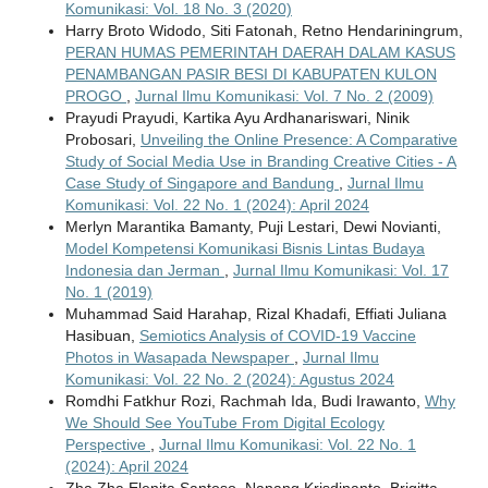
Komunikasi: Vol. 18 No. 3 (2020)
Harry Broto Widodo, Siti Fatonah, Retno Hendariningrum,
PERAN HUMAS PEMERINTAH DAERAH DALAM KASUS
PENAMBANGAN PASIR BESI DI KABUPATEN KULON
PROGO
,
Jurnal Ilmu Komunikasi: Vol. 7 No. 2 (2009)
Prayudi Prayudi, Kartika Ayu Ardhanariswari, Ninik
Probosari,
Unveiling the Online Presence: A Comparative
Study of Social Media Use in Branding Creative Cities - A
Case Study of Singapore and Bandung
,
Jurnal Ilmu
Komunikasi: Vol. 22 No. 1 (2024): April 2024
Merlyn Marantika Bamanty, Puji Lestari, Dewi Novianti,
Model Kompetensi Komunikasi Bisnis Lintas Budaya
Indonesia dan Jerman
,
Jurnal Ilmu Komunikasi: Vol. 17
No. 1 (2019)
Muhammad Said Harahap, Rizal Khadafi, Effiati Juliana
Hasibuan,
Semiotics Analysis of COVID-19 Vaccine
Photos in Wasapada Newspaper
,
Jurnal Ilmu
Komunikasi: Vol. 22 No. 2 (2024): Agustus 2024
Romdhi Fatkhur Rozi, Rachmah Ida, Budi Irawanto,
Why
We Should See YouTube From Digital Ecology
Perspective
,
Jurnal Ilmu Komunikasi: Vol. 22 No. 1
(2024): April 2024