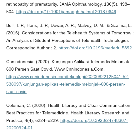
retinopathy of prematurity. JAMA Ophthalmology, 136(5), 498–
504.
https://doi.org/10.1001/jamaophthalmol.2018.0649
Bull, T. P., Hons, B. P., Dewar, A. R., Malvey, D. M., & Szalma, L.
(2016). Considerations for the Telehealth Systems of Tomorrow :
An Analysis of Student Perceptions of Telehealth Technologies
Corresponding Author : 2.
https://doi.org/10.2196/mededu.5392
Cnnindonesia. (2020). Kunjungan Aplikasi Telemedis Melonjak
600 Persen Saat Covid. Www.Cnnindonesia.Com.
https://www.cnnindonesia.com/teknologi/20200822125041-52-
538097/kunjungan-aplikasi-telemedis-melonjak-600-persen-
saat-covid
Coleman, C. (2020). Health Literacy and Clear Communication
Best Practices for Telemedicine. Health Literacy Research and
Practice, 4(4), e224–e229.
https://doi.org/10.3928/24748307-
20200924-01