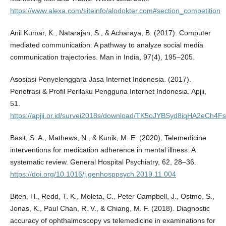
https://www.alexa.com/siteinfo/alodokter.com#section_competition
Anil Kumar, K., Natarajan, S., & Acharaya, B. (2017). Computer
mediated communication: A pathway to analyze social media
communication trajectories. Man in India, 97(4), 195–205.
Asosiasi Penyelenggara Jasa Internet Indonesia. (2017).
Penetrasi & Profil Perilaku Pengguna Internet Indonesia. Apjii,
51.
https://apjii.or.id/survei2018s/download/TK5oJYBSyd8iqHA2eCh4
Basit, S. A., Mathews, N., & Kunik, M. E. (2020). Telemedicine
interventions for medication adherence in mental illness: A
systematic review. General Hospital Psychiatry, 62, 28–36.
https://doi.org/10.1016/j.genhosppsych.2019.11.004
Biten, H., Redd, T. K., Moleta, C., Peter Campbell, J., Ostmo, S.,
Jonas, K., Paul Chan, R. V., & Chiang, M. F. (2018). Diagnostic
accuracy of ophthalmoscopy vs telemedicine in examinations for