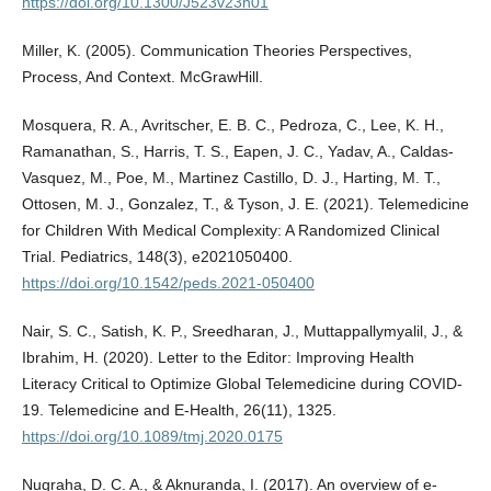
https://doi.org/10.1300/J523v23n01
Miller, K. (2005). Communication Theories Perspectives,
Process, And Context. McGrawHill.
Mosquera, R. A., Avritscher, E. B. C., Pedroza, C., Lee, K. H.,
Ramanathan, S., Harris, T. S., Eapen, J. C., Yadav, A., Caldas-
Vasquez, M., Poe, M., Martinez Castillo, D. J., Harting, M. T.,
Ottosen, M. J., Gonzalez, T., & Tyson, J. E. (2021). Telemedicine
for Children With Medical Complexity: A Randomized Clinical
Trial. Pediatrics, 148(3), e2021050400.
https://doi.org/10.1542/peds.2021-050400
Nair, S. C., Satish, K. P., Sreedharan, J., Muttappallymyalil, J., &
Ibrahim, H. (2020). Letter to the Editor: Improving Health
Literacy Critical to Optimize Global Telemedicine during COVID-
19. Telemedicine and E-Health, 26(11), 1325.
https://doi.org/10.1089/tmj.2020.0175
Nugraha, D. C. A., & Aknuranda, I. (2017). An overview of e-