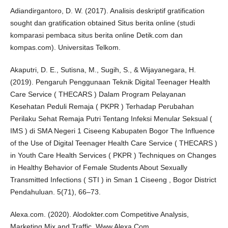
Adiandirgantoro, D. W. (2017). Analisis deskriptif gratification
sought dan gratification obtained Situs berita online (studi
komparasi pembaca situs berita online Detik.com dan
kompas.com). Universitas Telkom.
Akaputri, D. E., Sutisna, M., Sugih, S., & Wijayanegara, H.
(2019). Pengaruh Penggunaan Teknik Digital Teenager Health
Care Service ( THECARS ) Dalam Program Pelayanan
Kesehatan Peduli Remaja ( PKPR ) Terhadap Perubahan
Perilaku Sehat Remaja Putri Tentang Infeksi Menular Seksual (
IMS ) di SMA Negeri 1 Ciseeng Kabupaten Bogor The Influence
of the Use of Digital Teenager Health Care Service ( THECARS )
in Youth Care Health Services ( PKPR ) Techniques on Changes
in Healthy Behavior of Female Students About Sexually
Transmitted Infections ( STI ) in Sman 1 Ciseeng , Bogor District
Pendahuluan. 5(71), 66–73.
Alexa.com. (2020). Alodokter.com Competitive Analysis,
Marketing Mix and Traffic. Www.Alexa.Com.