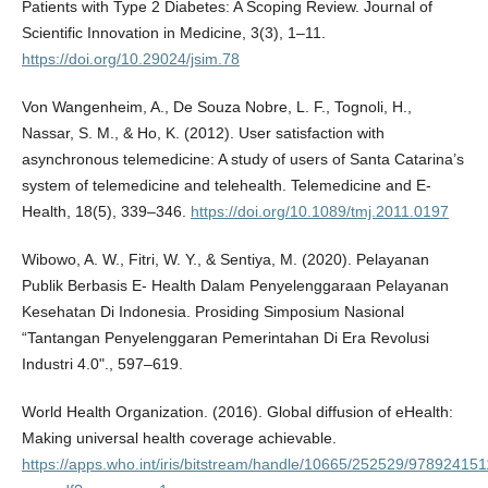
Patients with Type 2 Diabetes: A Scoping Review. Journal of
Scientific Innovation in Medicine, 3(3), 1–11.
https://doi.org/10.29024/jsim.78
Von Wangenheim, A., De Souza Nobre, L. F., Tognoli, H.,
Nassar, S. M., & Ho, K. (2012). User satisfaction with
asynchronous telemedicine: A study of users of Santa Catarina’s
system of telemedicine and telehealth. Telemedicine and E-
Health, 18(5), 339–346.
https://doi.org/10.1089/tmj.2011.0197
Wibowo, A. W., Fitri, W. Y., & Sentiya, M. (2020). Pelayanan
Publik Berbasis E- Health Dalam Penyelenggaraan Pelayanan
Kesehatan Di Indonesia. Prosiding Simposium Nasional
“Tantangan Penyelenggaran Pemerintahan Di Era Revolusi
Industri 4.0"., 597–619.
World Health Organization. (2016). Global diffusion of eHealth:
Making universal health coverage achievable.
https://apps.who.int/iris/bitstream/handle/10665/252529/97892415