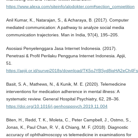
https://www.alexa.com/siteinfo/alodokter.com#section_competition
Anil Kumar, K., Natarajan, S., & Acharaya, B. (2017). Computer
mediated communication: A pathway to analyze social media
communication trajectories. Man in India, 97(4), 195–205.
Asosiasi Penyelenggara Jasa Internet Indonesia. (2017).
Penetrasi & Profil Perilaku Pengguna Internet Indonesia. Apjii,
51.
https://apjii.or.id/survei2018s/download/TK5oJYBSyd8iqHA2eCh4
Basit, S. A., Mathews, N., & Kunik, M. E. (2020). Telemedicine
interventions for medication adherence in mental illness: A
systematic review. General Hospital Psychiatry, 62, 28–36.
https://doi.org/10.1016/j.genhosppsych.2019.11.004
Biten, H., Redd, T. K., Moleta, C., Peter Campbell, J., Ostmo, S.,
Jonas, K., Paul Chan, R. V., & Chiang, M. F. (2018). Diagnostic
accuracy of ophthalmoscopy vs telemedicine in examinations for