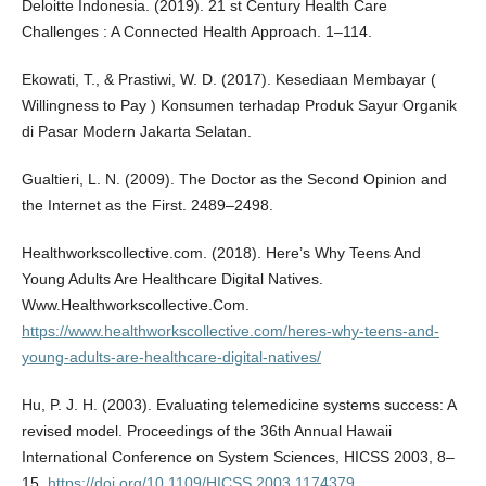
Deloitte Indonesia. (2019). 21 st Century Health Care
Challenges : A Connected Health Approach. 1–114.
Ekowati, T., & Prastiwi, W. D. (2017). Kesediaan Membayar (
Willingness to Pay ) Konsumen terhadap Produk Sayur Organik
di Pasar Modern Jakarta Selatan.
Gualtieri, L. N. (2009). The Doctor as the Second Opinion and
the Internet as the First. 2489–2498.
Healthworkscollective.com. (2018). Here’s Why Teens And
Young Adults Are Healthcare Digital Natives.
Www.Healthworkscollective.Com.
https://www.healthworkscollective.com/heres-why-teens-and-
young-adults-are-healthcare-digital-natives/
Hu, P. J. H. (2003). Evaluating telemedicine systems success: A
revised model. Proceedings of the 36th Annual Hawaii
International Conference on System Sciences, HICSS 2003, 8–
15.
https://doi.org/10.1109/HICSS.2003.1174379