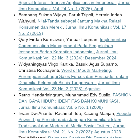
Special Interest Tourism Applications in Indonesia
,
Jurnal
Ilmu Komunikasi: Vol. 24 No. 1 (2026): April
Bambang Sukma Wijaya, Faruk Tripoli, Hermin Indah
Wahyuni,
Nilai-Tanda sebagai Jantung Makna Relasi
Konsumen dan Merek
,
Jurnal Ilmu Komunikasi: Vol. 17
No. 2 (2019)
Qory Firdan Kurniawan, Yanuar Luqman,
Implementasi
Communication Management Pada Pengelolaan
Instagram Badan Karantina Indonesia
,
Jurnal Ilmu
Komunikasi: Vol. 22 No. 3 (2024): Desember 2024
Widyaningtyas Virgo Kartika, Basuki Agus Suparno,
Christina Rochayanti,
Word of Mouth Marketing:
Perempuan sebagai Sales Forces dan Persuader dalam
Dinamika Kelompok Bisnis Tupperware
,
Jurnal Ilmu
Komunikasi: Vol. 23 No. 2 (2025): Agustus
Retno Hendariningrum, Muhammad Edy Susilo,
FASHION
DAN GAYA HIDUP : IDENTITAS DAN KOMUNIKASI
,
Jurnal Ilmu Komunikasi: Vol. 6 No. 1 (2008)
Irwan Dwi Arianto, Rachmah Ida, Kacung Marijan,
Pseudo
Power Tiga Periode pada Jaringan Komunikasi Islam
Tradisional dan Modern di Media Sosial Twitter
,
Jurnal
Ilmu Komunikasi: Vol. 21 No. 2 (2023): Agustus 2023