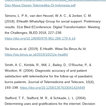
Dan-Masa-Depan-Telemedika-Di-Indonesia.pdf
Simons, L. P. A., van den Heuvel, W. A. C., & Jonker, C. M.
(2018). EHealth WhatsApp Group for social support: Preliminary
results. 31st Bled EConference: Digital Transformation: Meeting
the Challenges, BLED 2018, 227–238.
https://doi.org/10.18690/978-961-286-170-4.14
Sis.binus.ac.id. (2019). E-Health. Www.Sis.Binus.Ac.Id.
https://sis.binus.ac.id/2019/10/21/e-health/
Smith, A. C., Kimble, R., Mill, J., Bailey, D., O’Rourke, P., &
Wootton, R. (2004). Diagnostic accuracy of and patient
satisfaction with telemedicine for the follow-up of paediatric
burns patients. Journal of Telemedicine and Telecare, 10(4),
193–198.
https://doi.org/10.1258/1357633041424449
Stafford, T. F., Stafford, M. R., & Schkade, L. L. (2004).
Determining uses and gratifications for the internet. Decision