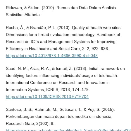
Riduwan, & Akdon. (2010). Rumus dan Data Dalam Analisis
Statistika. Alfabeta.
Rocha, Á., & Brandão, P. L. (2013). Quality of health web sites:
Dimensions for a broad evaluation methodology. Handbook of
Research on ICTs and Management Systems for Improving
Efficiency in Healthcare and Social Care, 2–2, 922–936.
https://doi.org/10.4018/978-1-4666-3990-4.ch048
Saad, N. M., Alias, R. A., & Ismail, Z. (2013). Initial framework on
identifying factors influencing individuals’ usage of telehealth.
International Conference on Research and Innovation in
Information Systems, ICRIIS, 2013, 174–179.
https://doi.org/10.1109/ICRIIS.2013.6716704
Santoso, B. S., Rahmah, M., Setiasari, T., & Puji, S. (2015).
Perkembangan dan masa depan telemedika di indonesia.
Research Gate, 2(100), 8.
https://www.researchgate.net/profile/Budi_Santoso28/publica