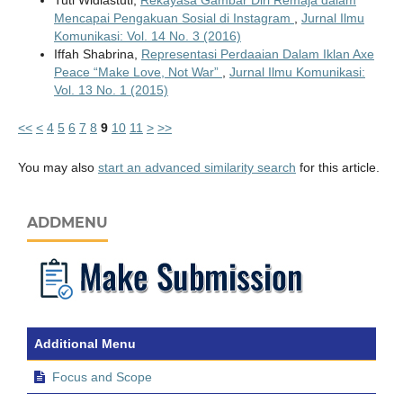
Tuti Widiastuti,
Rekayasa Gambar Diri Remaja dalam
Mencapai Pengakuan Sosial di Instagram
,
Jurnal Ilmu
Komunikasi: Vol. 14 No. 3 (2016)
Iffah Shabrina,
Representasi Perdaaian Dalam Iklan Axe
Peace “Make Love, Not War”
,
Jurnal Ilmu Komunikasi:
Vol. 13 No. 1 (2015)
<<
<
4
5
6
7
8
9
10
11
>
>>
You may also
start an advanced similarity search
for this article.
ADDMENU
Additional Menu
Focus and Scope