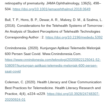
retinopathy of prematurity. JAMA Ophthalmology, 136(5), 498–
504.
https://doi.org/10.1001/jamaophthalmol.2018.0649
Bull, T. P., Hons, B. P., Dewar, A. R., Malvey, D. M., & Szalma, L.
(2016). Considerations for the Telehealth Systems of Tomorrow :
An Analysis of Student Perceptions of Telehealth Technologies
Corresponding Author : 2.
https://doi.org/10.2196/mededu.5392
Cnnindonesia. (2020). Kunjungan Aplikasi Telemedis Melonjak
600 Persen Saat Covid. Www.Cnnindonesia.Com.
https://www.cnnindonesia.com/teknologi/20200822125041-52-
538097/kunjungan-aplikasi-telemedis-melonjak-600-persen-
saat-covid
Coleman, C. (2020). Health Literacy and Clear Communication
Best Practices for Telemedicine. Health Literacy Research and
Practice, 4(4), e224–e229.
https://doi.org/10.3928/24748307-
20200924-01